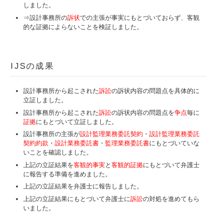
しました。
⇒設計事務所の
訴状
での主張が事実にもとづいておらず、客観
的な証拠によら
ないことを検証しました。
IJS
の成果
設計事務所から起こされた
訴訟
の訴状内容の問題点を具体的に
立証しました。
設計事務所から起こされた
訴訟
の訴状内容の問題点を
争点
毎に
証拠
にもとづいて立証しました。
設計事務所の主張が
設計監理業務委託契約
・
設計監理業務委託
契約約款
・
設計業務委託書
・
監理業務委託書
にもとづいていな
いことを確認しました。
上記の立証結果を
客観的事実
と
客観的証拠
にもとづいて弁護士
に報告する準備を進めました。
上記の立証結果を弁護士に報告しました。
上記の立証結果にもとづいて弁護士に
訴訟
の対処を進めてもら
いました。