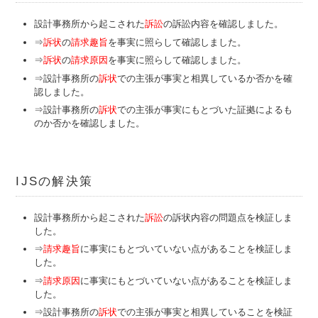
設計事務所から起こされた
訴訟
の訴訟内容を確認しました。
⇒
訴状
の
請求趣旨
を事実に照らして確認しました。
⇒
訴状
の
請求原因
を事実に照らして確認しました。
⇒設計事務所の
訴状
での主張が事実と相異しているか否かを確
認しました。
⇒設計事務所の
訴状
での主張が事実にもとづいた証拠によるも
のか否かを確
認しました。
IJSの解決策
設計事務所から起こされた
訴訟
の訴状内容の問題点を検証しま
した。
⇒
請求趣旨
に事実にもとづいていない点があることを検証しま
した。
⇒
請求原因
に事実にもとづいていない点があることを検証しま
した。
⇒設計事務所の
訴状
での主張が事実と相異していることを検証