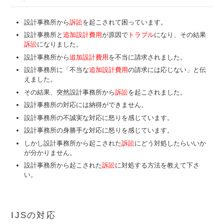
設計事務所から
訴訟
を起こされて困っています。
設計事務所と
追加設計費用
が原因で
トラブル
になり、その結果
訴訟
になりました。
設計事務所から
追加設計費用
を不当に請求されました。
設計事務所に「不当な
追加設計費用
の請求には応じない」と伝
えました。
その結果、突然設計事務所から
訴訟
を起こされました。
設計事務所の対応には納得ができません。
設計事務所の不誠実な対応に怒りを感じています。
設計事務所の身勝手な対応に怒りを感じています。
しかし設計事務所から起こされた
訴訟
にどう対処したらいいか
が分かりません。
設計事務所から起こされた
訴訟
に対処する方法を教えて下さ
い。
IJSの対応