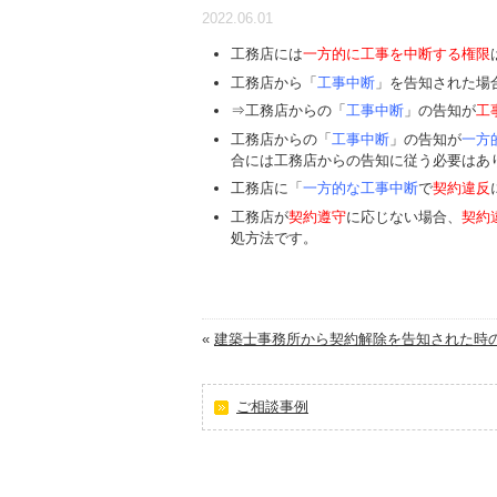
2022.06.01
工務店には
一方的に工事を中断する権限
工務店から「
工事中断
」を告知された場
⇒工務店からの「
工事中断
」の告知が
工
工務店からの「
工事中断
」の告知が
一方
合には工務店からの告知に従う必要はあ
工務店に「
一方的な工事中断
で
契約違反
工務店が
契約遵守
に応じない場合、
契約
処方法です。
«
建築士事務所から契約解除を告知された時の.
ご相談事例