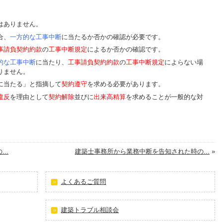
はありません。
合、
一方的な工事中断
に当たるか否かの確認が必要です。
事請負契約約款
の
工事中断規定
によるか否かの確認です。
的な工事中断
に当たり、
工事請負契約約款
の
工事中断規定
によらない場
りません。
に当たる」と指摘して
契約遵守
を求める必要があります。
違反
を理由として
契約解除
並びに
出来高精算
を求めることが一般的な対
..
建築士事務所から業務中断を告知された時の...
»
よくあるご質問
建築トラブル相談会