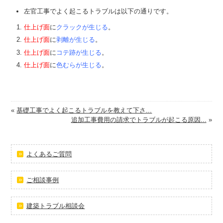
左官工事でよく起こるトラブルは以下の通りです。
仕上げ面
に
クラックが生じる
。
仕上げ面
に
剥離が生じる
。
仕上げ面
に
コテ跡が生じる
。
仕上げ面
に
色むらが生じる
。
«
基礎工事でよく起こるトラブルを教えて下さ...
追加工事費用の請求でトラブルが起こる原因...
»
よくあるご質問
ご相談事例
建築トラブル相談会