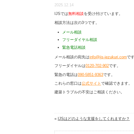
2025.12.14
IJSでは
無料相談
を受け付けています。
相談方法は次の3つです。
メール相談
フリーダイヤル相談
緊急電話相談
メール相談の宛先は
info@ijs-iezukuri.com
で
フリーダイヤルは
0120-702-902
です。
緊急の電話は
090-5851-9363
です。
これらの窓口は
公式サイト
で確認できます。
建築トラブルの不安はご相談ください。
«
IJSはどのような支援をしてくれますか？