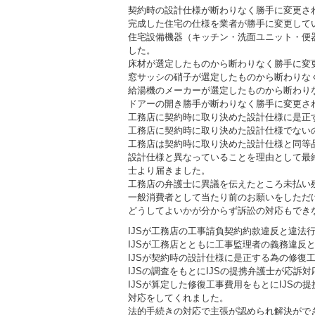
契約時の設計仕様が断わりなく勝手に変更さ
完成した住宅の仕様を業者が勝手に変更して
住宅設備機器（キッチン・洗面ユニット・便
した。
床材が選定したものから断わりなく勝手に変
窓サッシの硝子が選定したものから断わりな
給湯機のメーカーが選定したものから断わり
ドアーの開き勝手が断わりなく勝手に変更さ
工務店に契約時に取り決めた設計仕様に是正
工務店に契約時に取り決めた設計仕様でない
工務店は契約時に取り決めた設計仕様と同等
設計仕様と異なっていることを理由として最
士より届きました。
工務店の弁護士に異議を伝えたところ未払い
一般消費者として当たり前のお願いをしただ
どうしてよいかが分からず訴訟の対応もできな
IJSが工務店の工事請負契約約款違反と違法
IJSが工務店とともに工事監理者の義務違反
IJSが契約時の設計仕様に是正する為の修復
IJSの調査をもとにIJSの提携弁護士が応訴
IJSが算定した修復工事費用をもとにIJS
対応をしてくれました。
法的手続きの対応で主張が認められ解決がで