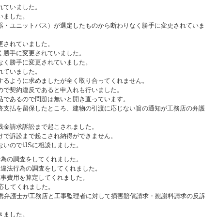
れていました。
いました。
器・ユニットバス）が選定したものから断わりなく勝手に変更されていま
更されていました。
く勝手に変更されていました。
なく勝手に変更されていました。
れていました。
するように求めましたが全く取り合ってくれません。
ので契約違反であると申入れも行いました。
品であるので問題は無いと開き直っています。
終支払を留保したところ、建物の引渡に応じない旨の通知が工務店の弁護
残金請求訴訟まで起こされました。
けで訴訟まで起こされ納得ができません。
いのでIJSに相談しました。
行為の調査をしてくれました。
と違法行為の調査をしてくれました。
工事費用を算定してくれました。
対応してくれました。
の提携弁護士が工務店と工事監理者に対して損害賠償請求・慰謝料請求の反訴
きました。