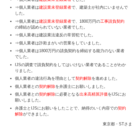
⇒個人業者は
建設業未登録業者
で、建築士が社内にいませんで
した。
⇒個人業者は
建設業未登録業者
で、1800万円の
工事請負契約
の締結が認められていない業者でした。
⇒個人業者は建設業法違反の常習犯でした。
⇒個人業者は詐欺まがいの営業をしていました。
⇒個人業者は1800万円の請負契約を締結する能力のない業者
でした。
IJSの調査で請負契約をしてはいけない業者であることがわか
りました。
個人業者の違法行為を理由として
契約解除
を進めました。
個人業者との
契約解除
を弁護士にお願いしました。
個人業者との
契約解除
に必要となる
出来高精算評価
をIJSにお
願いしました。
弁護士とIJSにお願いをしたことで、納得のいく内容での
契約
解除
ができました。
東京都・STさま