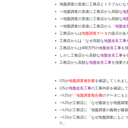
地盤調査の直後に工務店とトラブルにな
⇒地盤調査の直後に工務店から高額な
地
⇒地盤調査の直後に工務店から高額な
地
⇒地盤調査の直後に工務店から「
地盤改
工務店からは
地盤調査データ
の提示があ
工務店からは「なぜ高額な
地盤改良工事
工務店からは400万円の
地盤改良工事
を
しかし工務店から高額な
地盤改良工事
を
工務店から高額な
地盤改良工事
を強要さ
IJSが
地盤調査報告書
を確認してくれま
IJSが
地盤改良工事
の工事内容を確認し
⇒IJSが「
地盤調査報告書
のデータにも
⇒IJSが工務店に「なぜ建築士が地盤調
⇒IJSが工務店に「地盤調査の義務が建
⇒IJSが工務店に「なぜ地盤調査にもと
た。