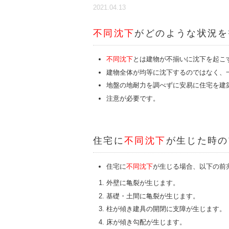
2021.04.13
不同沈下
がどのような状況を
不同沈下
とは建物が不揃いに沈下を起こ
建物全体が均等に
沈下するのではなく、
地盤の地耐力を調べずに安易に住宅を建
注意が必要です。
住宅に
不同沈下
が生じた時の
住宅に
不同沈下
が生じる場合、以下の前
外壁に亀裂が生じます。
基礎・土間に亀裂が生じます。
柱が傾き建具の開閉に支障が生じます。
床が傾き勾配が生じます。