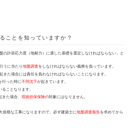
ることを知っていますか？
盤の許容応力度（地耐力）に適した基礎を選定しなければならない」と
行うに当たり
地盤調査
をしなければならない義務を負っています。
起きた場合には責任を負わなければならないことになります。
を行った時に
不同沈下
が起きています。
いることなります。
起きた場合、
瑕疵担保保険
の対象にはなりません。
の大規模な工事になりますので、必ず建築士に
地盤調査報告
を求めてから