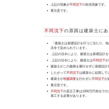
上記の現象が
不同沈下
の前兆現象です。
要注意です。
不同沈下
の原因は建築士にあ
「建築士は基礎設計を行うに当たり、地
法令で定められています。
上記の法令により、建築士は基礎設計を
上記の法令により、建築士は
不同沈下
が
建築士がこの義務を履行せずに基礎設計
したがって
不同沈下
は建築士に起因して
建築士が
地盤調査
を行わずに
不同沈下
が
要注意です。
不同沈下
の是正工事は1000万円単位で
着工する必要があります。