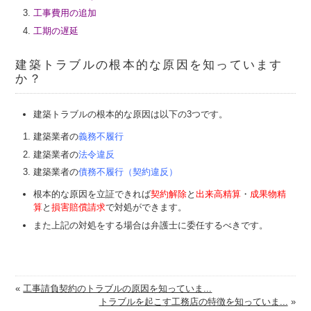
工事費用の追加
工期の遅延
建築トラブルの根本的な原因を知っています
か？
建築トラブルの根本的な原因は以下の3つです。
建築業者の
義務不履行
建築業者の
法令違反
建築業者の
債務不履行（契約違反）
根本的な原因を立証できれば
契約解除
と
出来高精算
・
成果物精
算
と
損害賠償請求
で対処ができます。
また上記の対処をする場合は弁護士に委任するべきです。
«
工事請負契約のトラブルの原因を知っていま...
トラブルを起こす工務店の特徴を知っていま...
»