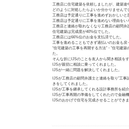
工務店に住宅建築を依頼しましたが、建築途
どのように対処したらよいか分かりませんで
工務店は予定通りに工事を進めずおかしいと
工務店は予定通りに工事を進めない理由をい
工務店と連絡が取れなくなり工務店の顧問弁
住宅建築は完成度が40%位でした。
工務店には66%位のお金を支払済でした。
工事を進めることもできず過払いのお金も戻
“住宅建築の工事を再開する方法”・”住宅建
た。
そんな折にIJSのことを友人から聞き相談を
IJSが親切に相談に乗ってくれました。
IJSが一緒に問題を解決してくれました。
IJSが工務店の顧問弁護士と連絡を取り”工事
きをしてくれました。
IJSが工事を継承してくれる設計事務所を紹
IJSが工事再開の準備をしてくれたので金融
IJSのおかげで住宅を完成させることができ