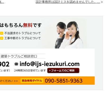
..
設計事務所は設計ミスを認めませんでした。...
»