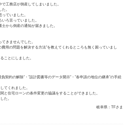
中で工務店が倒産してしまいました。
した。
思っていました。
ろいろ言っていました。
護士から倒産の通知が届きました。
ってきませんでした。
築の費用の問題を解決する方法”を教えてくれるところも無く困っていまし
することにしました。
請負契約の解除”・”設計図書等のデータ開示”・”各申請の地位の継承”の手続
介してくれました。
機関と住宅ローンの条件変更の協議をすることができました。
ました。
岐阜県：TFさま