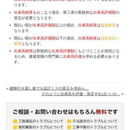
ります。
出来高精算
をおこなう場合、第三者の客観的な
出来高評価額
の
算定が必要となります。
既払い額が
出来高評価額
以上の場合、
出来高精算
は
返金精算
と
なります。
既払い額が
出来高評価額
以下の場合、
出来高精算
は
追加支払い
精算
となります。
出来高精算
は客観的な
出来高評価額
にもとづくことが原則とな
るため、建築実務の専門家に
出来高評価
を求める必要がありま
す。
«
建物引き渡し後でも設計ミスの是正を求めら...
どのように出来高を評価・算定すればいいか...
»