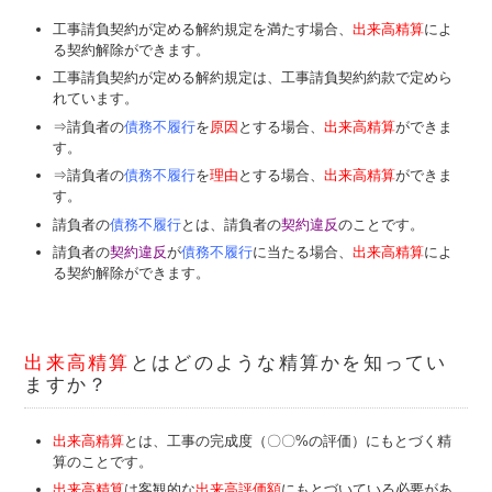
工事請負契約が定める解約規定を満たす場合、
出来高精算
によ
る契約解除ができます。
工事請負契約が定める解約規定は、工事請負契約約款で定めら
れています。
⇒請負者の
債務不履行
を
原因
とする場合、
出来高精算
ができま
す。
⇒請負者の
債務不履行
を
理由
とする場合、
出来高精算
ができま
す。
請負者の
債務不履行
とは、請負者の
契約違反
のことです。
請負者の
契約違反
が
債務不履行
に当たる場合、
出来高精算
によ
る契約解除ができます。
出来高精算
とはどのような精算かを知ってい
ますか？
出来高精算
とは、工事の完成度（〇〇%の評価）にもとづく精
算のことです。
出来高精算
は客観的な
出来高評価額
にもとづいている必要があ