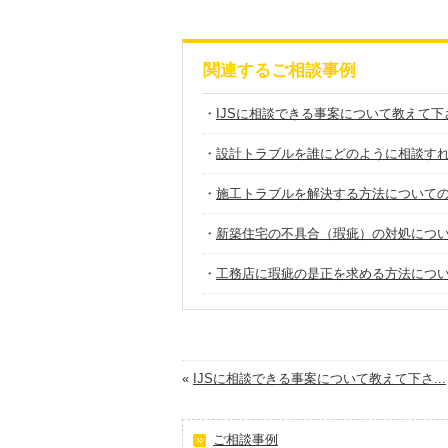
関連するご相談事例
・
IJSに相談できる事案について教えて下
・
設計トラブルを誰にどのように相談す
・
施工トラブルを解決する方法について
・
新築住宅の不具合（瑕疵）の対処につ
・
工務店に瑕疵の是正を求める方法につ
«
IJSに相談できる事案について教えて下さ...
ご相談事例