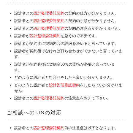
設計者との
設計監理委託契約
の契約の仕方が分かりません。
設計者との
設計監理委託契約
の契約の手順が分かりません。
設計者との
設計監理委託契約
の契約の注意点が分かりません。
設計者が
設計監理委託契約
を急ぐので不安です。
設計者が契約後に契約内容の詳細を決めると言っています。
設計者が契約後でなければ打ち合わせができないと言っていま
す。
設計者が契約直後に契約金30％の支払が必要と言っていま
す。
どのように設計者と打合せをしたら良いか分かりません。
どのように設計者と
設計監理委託契約
をしたらよいか分かりま
せん。
設計者との
設計監理委託契約
の注意点を教えて下さい。
ご相談へのIJSの対応
設計者との
設計監理委託契約
前の注意点は以下となります。