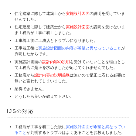
住宅建築に際して建築士から
実施設計図面
の説明を受けていま
せんでした。
住宅建築に際して建築士から
実施設計図面
の説明を受けないま
ま工務店が工事に着工しました。
工事着工後に工務店とトラブルになりました。
工事着工後に
実施設計図面の内容が希望と異なっていること
が
判明したからです。
実施設計図面の
設計内容の説明
を受けていないことを理由とし
て工務店に是正を求めましたが応じてくれませんでした。
工務店から
設計内容の説明義務
は無いので是正に応じる必要は
無いと言われてしまいました。
納得できません。
どうしたら良いか教えて下さい。
IJSの対応
工務店が工事を
着工した後に
実施設計図面が希望と異なってい
ること
が判明するトラブルはよくあることをお教えしました。