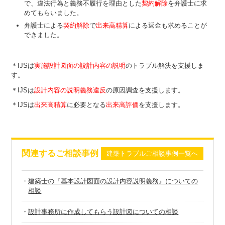
で、違法行為と義務不履行を理由とした
契約解除
を弁護士に求
めてもらいました。
弁護士による
契約解除
で
出来高精算
による返金も求めることが
できました。
＊IJSは
実施設計図面の設計内容の説明
のトラブル解決を支援しま
す。
＊IJSは
設計内容の説明義務違反
の原因調査を支援します。
＊IJSは
出来高精算
に必要となる
出来高評価
を支援します。
関連するご相談事例
建築トラブルご相談事例一覧へ
・
建築士の『基本設計図面の設計内容説明義務』についての
相談
・
設計事務所に作成してもらう設計図についての相談