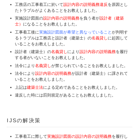
工務店の工事着工に於いて
設計内容の説明義務違反
を原因とし
たトラブルがよくあることをお教えしました。
実施設計図面の
設計内容の説明義務
を負う者が
設計者（建築
士）
になることをお教えしました。
工事着工後に
実施設計図面が希望と異なっていること
が判明す
るトラブルは
工務店と設計者（建築士）の
名義貸し
に起因して
いることをお教えしました。
設計者（建築士）の
名義貸し
により
設計内容の説明義務
を履行
する者が
いないことをお教えしました。
法令により
名義貸し
が禁じられていることをお教えしました。
法令により
設計内容の説明義務
が設計者（建築士）に課されて
いることをお教えしました。
上記は
建築士法
による定めであることをお教えしました。
違反した時には罰則規定があることもお教えしました。
IJSの解決策
工事着工に際して
実施設計図面の設計内容の説明義務
を履行し